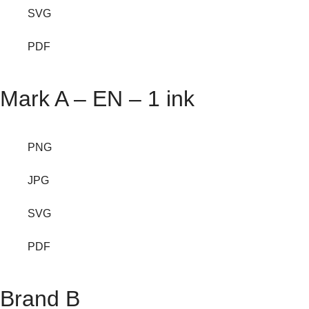
SVG
PDF
Mark A – EN – 1 ink
PNG
JPG
SVG
PDF
Brand B