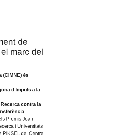
ment de
 el marc del
a (CIMNE) és
goria d’lmpuls a la
 Recerca contra la
nsferència
els Premis Joan
cerca i Universitats
cte PIKSEL del Centre