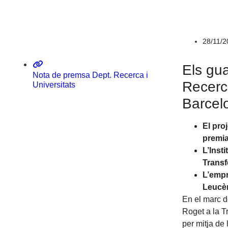
Sistema CERCA
28/11/2
Els gu
Nota de premsa Dept. Recerca i
Recerca
Universitats
Barcel
El pro
premia
L’lnst
Transf
L’empr
Leucèm
En el marc d
Roget a la T
per mitja de