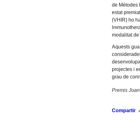
de Mètodes N
estat premiat
(VHIR) ho ha
lmmunotherap
modalitat de
Aquests guar
considerades
desenvolupam
projectes i e
grau de conn
Premis Joan
Compartir