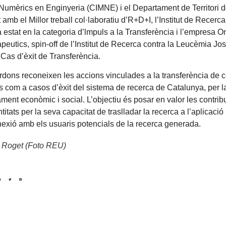
umèrics en Enginyeria (CIMNE) i el Departament de Territori de
 amb el Millor treball col·laboratiu d’R+D+I, l’Institut de Recerc
 estat en la categoria d’lmpuls a la Transferència i l’empresa 
eutics, spin-off de l’Institut de Recerca contra la Leucèmia Jo
 Cas d’èxit de Transferència.
dons reconeixen les accions vinculades a la transferència de 
 com a casos d’èxit del sistema de recerca de Catalunya, per la
ent econòmic i social. L’objectiu és posar en valor les contri
ntitats per la seva capacitat de traslladar la recerca a l’aplicació
exió amb els usuaris potencials de la recerca generada.
 Roget (Foto REU)