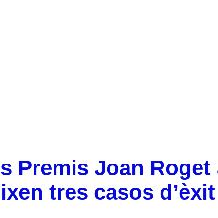
La segona edició dels Premis Joan Roget a la
Transferència de Coneixement reconeixen tres casos
d’èxit sortits de centres CERCA
s Premis Joan Roget 
en tres casos d’èxit 