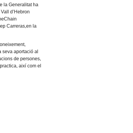
 la Generalitat ha
a Vall d’Hebron
OneChain
sep Carreras,en la
coneixement,
 seva aportació al
bucions de persones,
 practica, així com el