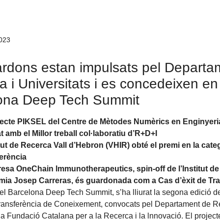
023
ardons estan impulsats pel Departa
 i Universitats i es concedeixen en
ona Deep Tech Summit
jecte PIKSEL del Centre de Mètodes Numèrics en Enginyeri
t amb el Millor treball col·laboratiu d’R+D+I
itut de Recerca Vall d’Hebron (VHIR) obté el premi en la cate
erència
esa OneChain lmmunotherapeutics, spin-off de l’Institut de
ia Josep Carreras, és guardonada com a Cas d’èxit de Tra
el Barcelona Deep Tech Summit, s’ha lliurat la segona edició d
ransferència de Coneixement, convocats pel Departament de Re
 la Fundació Catalana per a la Recerca i la lnnovació. El proje