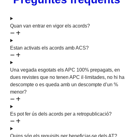
Quan van entrar en vigor els acords?
Estan activats els acords amb ACS?
Una vegada esgotats els APC 100% prepagats, en
dues revistes que no tenen APC il·limitades, no hi ha
descompte o es queda amb un descompte d’un %
menor?
Es pot fer ús dels acords per a retropublicació?
Quins són els requisits per beneficiar-se dels AT?