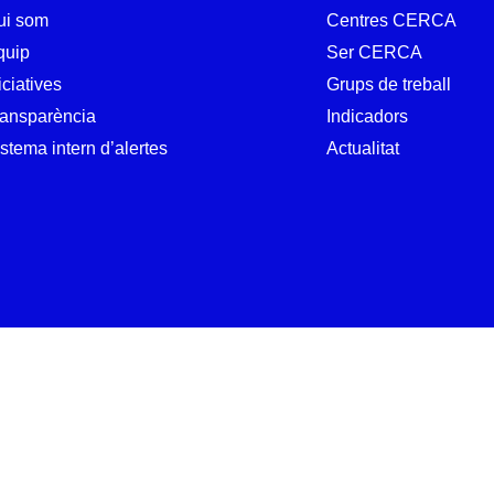
ui som
Centres CERCA
quip
Ser CERCA
iciatives
Grups de treball
ransparència
Indicadors
stema intern d’alertes
Actualitat