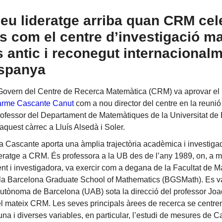
seu lideratge arriba quan CRM cel
s com el centre d’investigació m
 antic i reconegut internacional
spanya
 Govern del Centre de Recerca Matemàtica (CRM) va aprovar e
rme Cascante Canut
com a nou director del centre en la reunió d
ofessor del Departament de Matemàtiques de la Universitat de
aquest càrrec a Lluís Alsedà i Soler.
a Cascante aporta una àmplia trajectòria acadèmica i investiga
deratge a CRM. És professora a la UB des de l’any 1989, on, a 
cent i investigadora, va exercir com a degana de la Facultat de 
 la Barcelona Graduate School of Mathematics (BGSMath). Es va
Autònoma de Barcelona (UAB) sota la direcció del professor Jo
el mateix CRM. Les seves principals àrees de recerca se centren
na i diverses variables, en particular, l’estudi de mesures de C