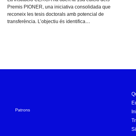
Premis PIONER, una iniciativa consolidada que
reconeix les tesis doctorals amb potencial de
transferència. L’objectiu és identifica…
Q
E
Patrons
In
T
Si