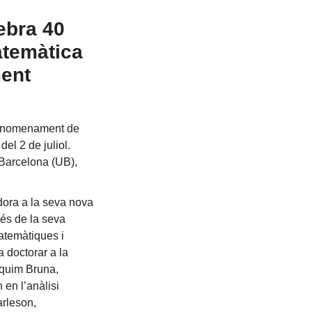
ebra 40
atemàtica
ment
l nomenament de
el 2 de juliol.
 Barcelona (UB),
dora a la seva nova
més de la seva
Matemàtiques i
 doctorar a la
aquim Bruna,
 en l’anàlisi
arleson,