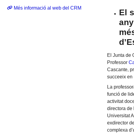
Més informació al web del CRM
El 
any
més
d’E
El Junta de
Professor
Ca
Cascante, pr
succeeix en 
La professor
funció de li
activitat do
directora de
Universitat 
exdirector d
complexa d’u