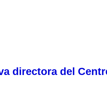
Carme Cascante, nova directora del Centre de Recerca
Matemàtica
a directora del Centr