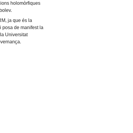
cions holomòrfiques
bolev.
M, ja que és la
i posa de manifest la
la Universitat
overnança.