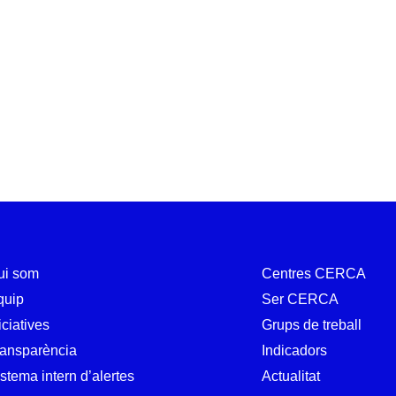
ui som
Centres CERCA
quip
Ser CERCA
iciatives
Grups de treball
ransparència
Indicadors
stema intern d’alertes
Actualitat