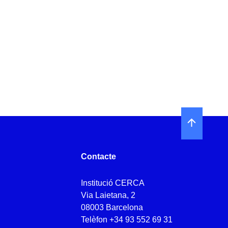
Contacte
Institució CERCA
Via Laietana, 2
08003 Barcelona
Telèfon
+34 93 552 69 31