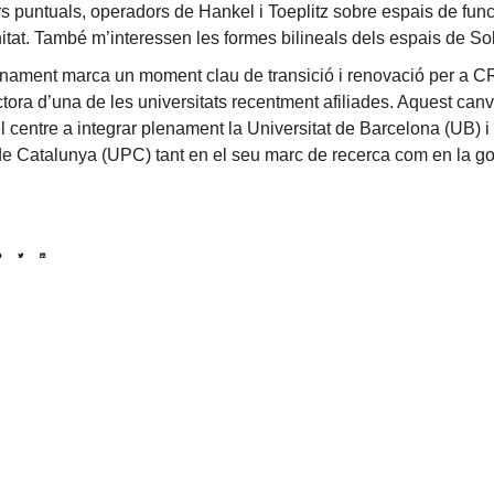
rs puntuals, operadors de Hankel i Toeplitz sobre espais de fun
nitat. També m’interessen les formes bilineals dels espais de So
ament marca un moment clau de transició i renovació per a CR
ctora d’una de les universitats recentment afiliades. Aquest canv
l centre a integrar plenament la Universitat de Barcelona (UB) i 
de Catalunya (UPC) tant en el seu marc de recerca com en la g