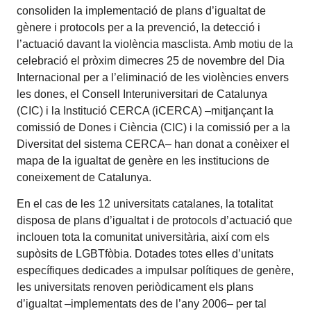
consoliden la implementació de plans d’igualtat de
gènere i protocols per a la prevenció, la detecció i
l’actuació davant la violència masclista. Amb motiu de la
celebració el pròxim dimecres 25 de novembre del Dia
Internacional per a l’eliminació de les violències envers
les dones, el Consell Interuniversitari de Catalunya
(CIC) i la Institució CERCA (iCERCA) –mitjançant la
comissió de Dones i Ciència (CIC) i la comissió per a la
Diversitat del sistema CERCA– han donat a conèixer el
mapa de la igualtat de genère en les institucions de
coneixement de Catalunya.
En el cas de les 12 universitats catalanes, la totalitat
disposa de plans d’igualtat i de protocols d’actuació que
inclouen tota la comunitat universitària, així com els
supòsits de LGBTfòbia. Dotades totes elles d’unitats
específiques dedicades a impulsar polítiques de genère,
les universitats renoven periòdicament els plans
d’igualtat –implementats des de l’any 2006– per tal