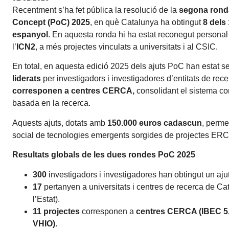
Recentment s’ha fet pública la resolució de la
segona ronda
Concept (PoC) 2025
, en què Catalunya ha obtingut
8 dels 
espanyol
. En aquesta ronda hi ha estat reconegut personal 
l’
ICN2
, a més projectes vinculats a universitats i al CSIC.
En total, en aquesta edició 2025 dels ajuts PoC han estat s
liderats
per investigadors i investigadores d’entitats de rec
corresponen a centres CERCA,
consolidant el sistema co
basada en la recerca.
Aquests ajuts, dotats amb
150.000 euros cadascun
, perme
social de tecnologies emergents sorgides de projectes ERC
Resultats globals de les dues rondes PoC 2025
300
investigadors i investigadores han obtingut un aj
17
pertanyen a universitats i centres de recerca de C
l’Estat).
11 projectes
corresponen a
centres CERCA (IBEC 5,
VHIO)
.