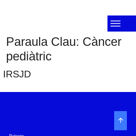
Paraula Clau:
Càncer
pediàtric
IRSJD
Patrons