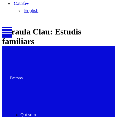
Català
English
Paraula Clau:
Estudis
familiars
Patrons
Qui som