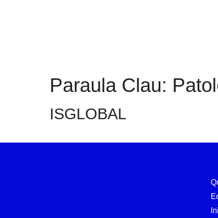
Paraula Clau:
Patol
ISGLOBAL
Q
E
In