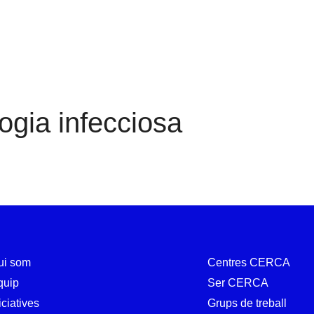
Patologia infecciosa
ogia infecciosa
ui som
Centres CERCA
quip
Ser CERCA
iciatives
Grups de treball