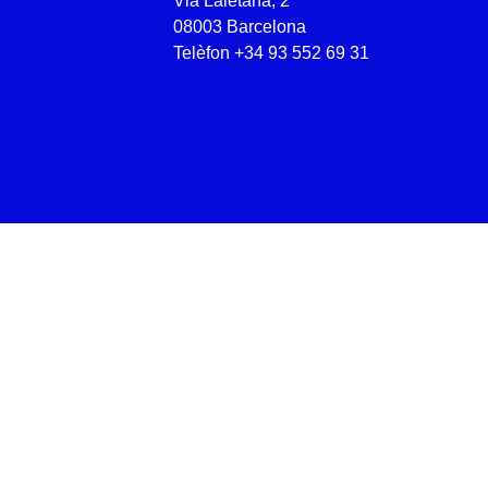
Via Laietana, 2
08003 Barcelona
Telèfon
+34 93 552 69 31