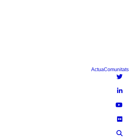
Vés
al
contingut
Salut infantil
Actua
Comunitats