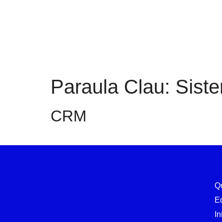
Paraula Clau:
Sist
CRM
Q
E
In