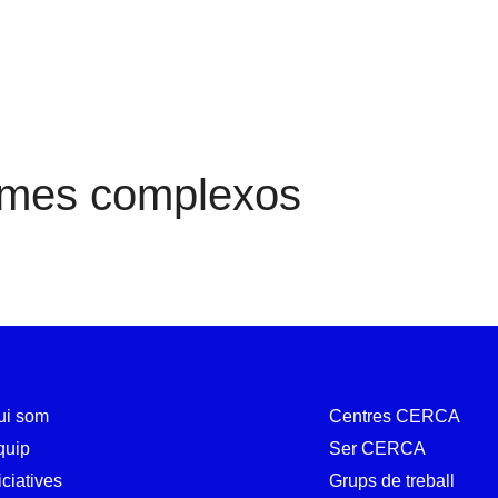
Sistemes complexos
emes complexos
ui som
Centres CERCA
quip
Ser CERCA
iciatives
Grups de treball