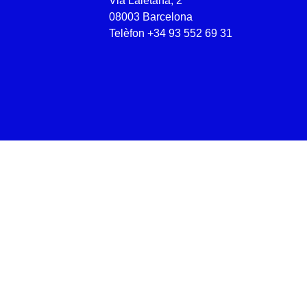
Via Laietana, 2
08003 Barcelona
Telèfon
+34 93 552 69 31