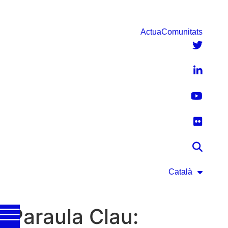
Actua
Comunitats
Català
Paraula Clau: