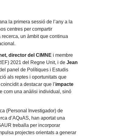
na la primera sessió de l’any a la
os centres per compartir
la recerca, un àmbit que continua
acional.
net, director del CIMNE
i membre
EF) 2021 del Regne Unit, i de
Jean
l panel de Polítiques i Estudis
ó als reptes i oportunitats que
coincidit a destacar que l’
impacte
e com una anàlisi individual, sinó
rca (Personal Investigador) de
erca d’AQuAS, han aportat una
GAUR treballa per incorporar
pulsa projectes orientats a generar