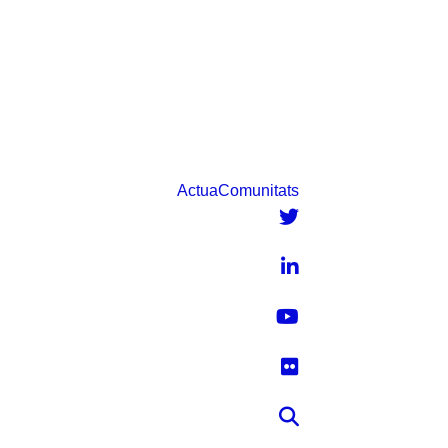
Vés
al
contingut
Primera trobada 2026 de la comunitat d’impacte CERCA
Actua
Comunitats