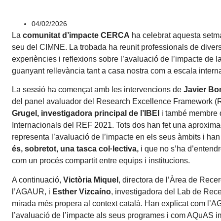
04/02/2026
La
comunitat d’impacte CERCA
ha celebrat aquesta setma
seu del CIMNE. La trobada ha reunit professionals de divers
experiències i reflexions sobre l’avaluació de l’impacte de 
guanyant rellevància tant a casa nostra com a escala intern
La sessió ha començat amb les intervencions de
Javier Bo
del panel avaluador del Research Excellence Framework (R
Grugel, investigadora principal de l’IBEI
i també membre de
Internacionals del REF 2021. Tots dos han fet una aproximaci
representa l’avaluació de l’impacte en els seus àmbits i han 
és, sobretot, una tasca col·lectiva,
i que no s’ha d’entendr
com un procés compartit entre equips i institucions.
A continuació,
Victòria Miquel
, directora de l’Àrea de Rece
l’AGAUR, i
Esther Vizcaíno
, investigadora del Lab de Rec
mirada més propera al context català. Han explicat com l’A
l’avaluació de l’impacte als seus programes i com AQuAS im