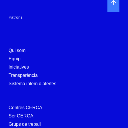
View Photo
IMG_5064
Patrons
View Photo
IMG_5067
Qui som
View Photo
Equip
IMG_5085
Iniciatives
Transparència
View Photo
Sistema intern d’alertes
Conferència
CERCA
Centres CERCA
2023
Ser CERCA
Conferència
View Photo
Grups de treball