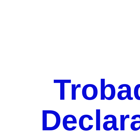
Trobad
Declar