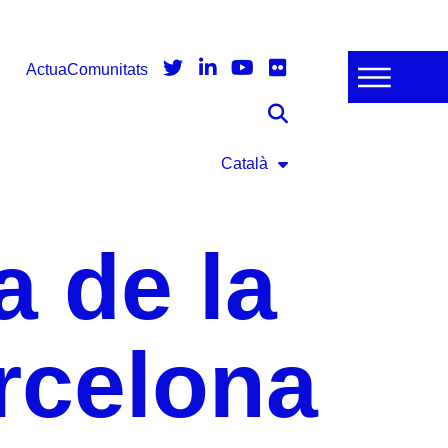
Actua
Comunitats
Català
a de la
rcelona