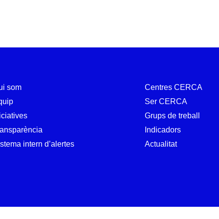
ui som
Centres CERCA
quip
Ser CERCA
iciatives
Grups de treball
ransparència
Indicadors
stema intern d’alertes
Actualitat