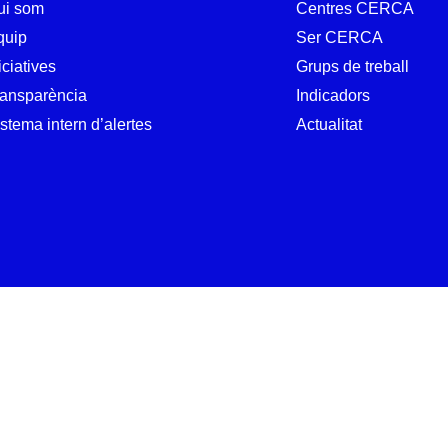
ui som
Centres CERCA
quip
Ser CERCA
iciatives
Grups de treball
ransparència
Indicadors
stema intern d’alertes
Actualitat