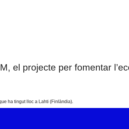
maig 2023
 el projecte per fomentar l’ec
ue ha tingut lloc a Lahti (Finlàndia).