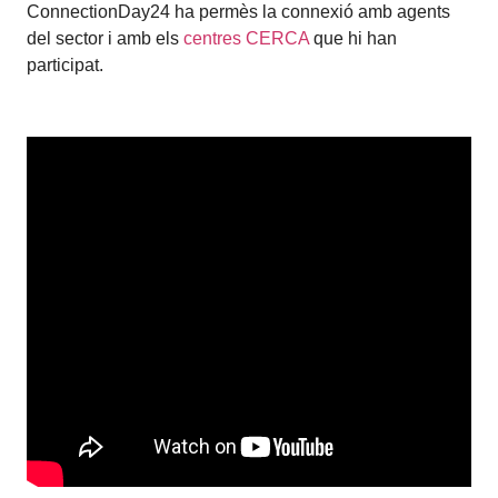
ConnectionDay24 ha permès la connexió amb agents
del sector i amb els
centres CERCA
que hi han
participat.