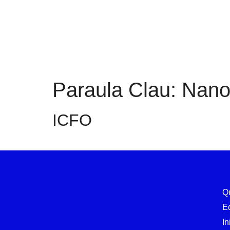
Paraula Clau:
Nano
ICFO
Q
E
In