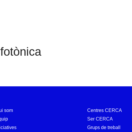
Nanofotònica
fotònica
ui som
Centres CERCA
quip
Ser CERCA
iciatives
Grups de treball