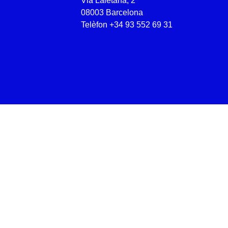
Via Laietana, 2
08003 Barcelona
Telèfon
+34 93 552 69 31