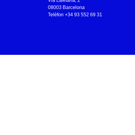
Via Laietana, 2
08003 Barcelona
Telèfon
+34 93 552 69 31