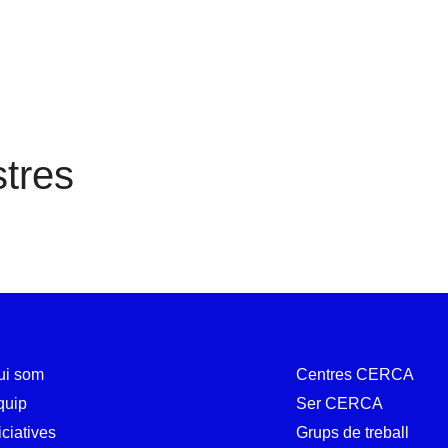
Registres
tres
ui som
Centres CERCA
quip
Ser CERCA
iciatives
Grups de treball