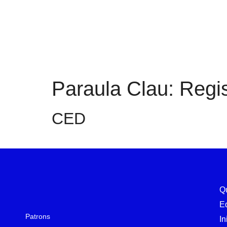
Paraula Clau:
Regis
CED
Q
E
Patrons
In