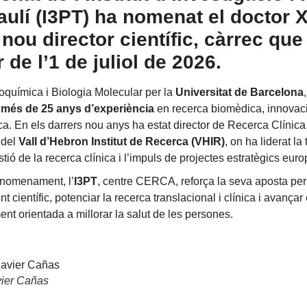
aulí (I3PT) ha nomenat el doctor 
nou director científic, càrrec qu
r de l’1 de juliol de 2026.
oquímica i Biologia Molecular per la
Universitat de Barcelona
b
més de 25 anys d’experiència
en recerca biomèdica, innovació
ica. En els darrers nou anys ha estat director de Recerca Clínica
 del
Vall d’Hebron Institut de Recerca (VHIR)
, on ha liderat la
ió de la recerca clínica i l’impuls de projectes estratègics eur
nomenament, l’
I3PT
, centre CERCA, reforça la seva aposta per
 científic, potenciar la recerca translacional i clínica i avançar
nt orientada a millorar la salut de les persones.
vier Cañas