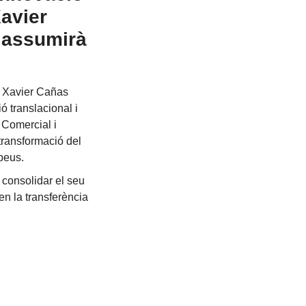
Xavier
e assumirà
, Xavier Cañas
 translacional i
 Comercial i
 transformació del
opeus.
 consolidar el seu
 en la transferència