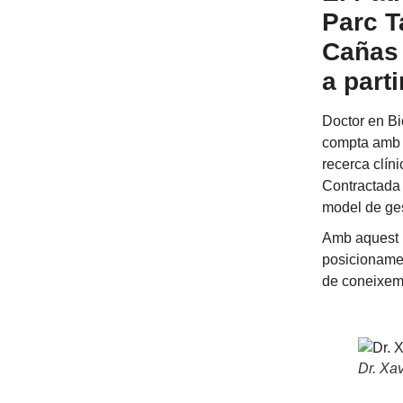
Parc T
Cañas 
a parti
Doctor en Bi
compta am
recerca clín
Contractada
model de gest
Amb aquest 
posicionament
de coneixeme
Dr. Xa