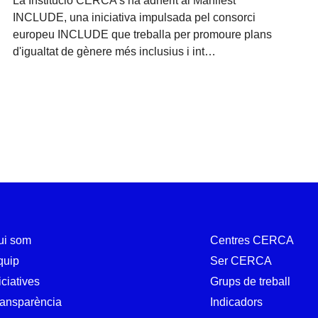
La Institució CERCA s’ha adherit al Manifest
INCLUDE, una iniciativa impulsada pel consorci
europeu INCLUDE que treballa per promoure plans
d'igualtat de gènere més inclusius i int…
ui som
Centres CERCA
quip
Ser CERCA
iciatives
Grups de treball
ransparència
Indicadors