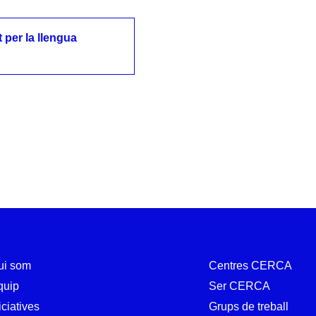
t per la llengua
 per la llengua
ui som
Centres CERCA
quip
Ser CERCA
iciatives
Grups de treball