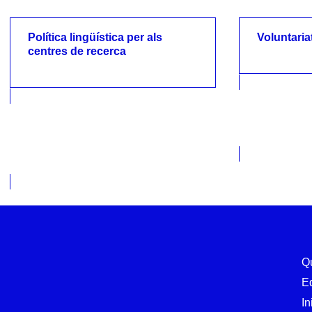
Política lingüística per als
Voluntaria
centres de recerca
Voluntariat
Política lingüística per als
centres de recerca
Q
E
In