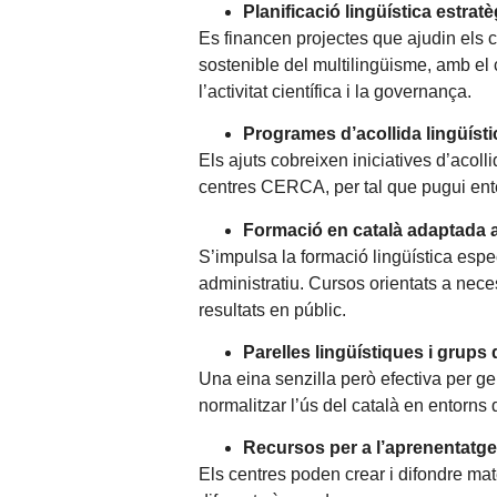
Planificació lingüística estrat
Es financen projectes que ajudin els c
sostenible del multilingüisme, amb el 
l’activitat científica i la governança.
Programes d’acollida lingüísti
Els ajuts cobreixen iniciatives d’acol
centres CERCA, per tal que pugui enten
Formació en català adaptada al
S’impulsa la formació lingüística espec
administratiu. Cursos orientats a neces
resultats en públic.
Parelles lingüístiques i grups
Una eina senzilla però efectiva per ge
normalitzar l’ús del català en entorns d
Recursos per a l’aprenentatge i
Els centres poden crear i difondre mate