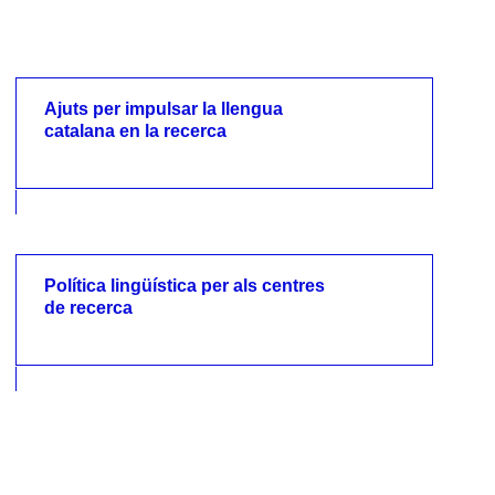
Ajuts per impulsar la llengua
catalana en la recerca
Ajuts per impulsar la llengua
catalana en la recerca
Política lingüística per als centres
de recerca
Política lingüística per als centres de
recerca