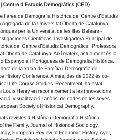
l | Centre d'Estudis Demogràfics (CED)
de l’àrea de Demografia Històrica del Centre d’Estudis
 Agregada de la Universitat Oberta de Catalunya.
riques per la Universitat de les Illes Balears -
stigaciones Científicas. Investigadora Principal de
tòrica del Centre d’Estudis Demogràfics i Professora
at Oberta de Catalunya. Així mateix, actualment és la
ió Espanyola i Portuguesa de Demografia Històrica.
dora de la xarxa de Família i Demografia de
ce History Conference. A més, des de 2022 és co-
orical Life Course Studies. Recentment, ha estat
 Louis Henry en reconeixement a les innovacions
ció, visualització i anàlisi de dades de les seves
European Society of Historical Demography.
pals revistes d’Història i Demografia Històrica:
of the Family, Journal of Historical Sociology,
ogy, European Review of Economic History, Ayer,