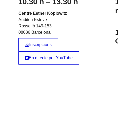
10.30 h – 13.30 h
Centre Esther Koplowitz
Auditori Esteve
Rosselló 149-153
08036 Barcelona
Inscripcions
En directe per YouTube