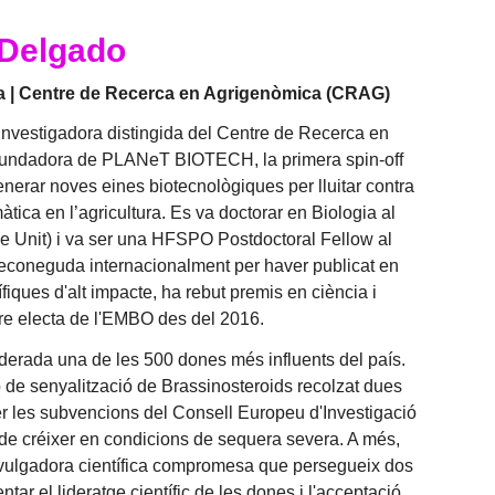
-Delgado
da | Centre de Recerca en Agrigenòmica (CRAG)
nvestigadora distingida del Centre de Recerca en
fundadora de PLANeT BIOTECH, la primera spin-off
erar noves eines biotecnològiques per lluitar contra
imàtica en l’agricultura. Es va doctorar en Biologia al
 Unit) i va ser una HFSPO Postdoctoral Fellow al
 reconeguda internacionalment per haver publicat en
fiques d'alt impacte, ha rebut premis en ciència i
e electa de l'EMBO des del 2016.
derada una de les 500 dones més influents del país.
p de senyalització de Brassinosteroids recolzat dues
 les subvencions del Consell Europeu d'Investigació
de créixer en condicions de sequera severa. A més,
ulgadora científica compromesa que persegueix dos
ntar el lideratge científic de les dones i l'acceptació