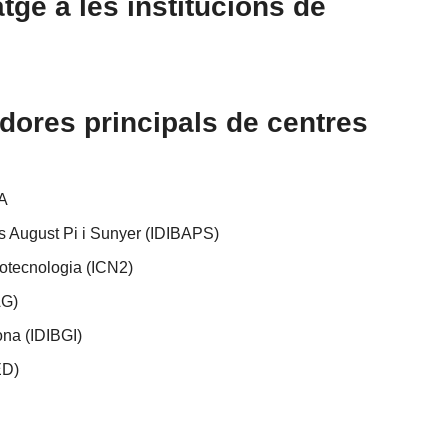
tge a les institucions de
dores principals de centres
A
es August Pi i Sunyer (IDIBAPS)
notecnologia (ICN2)
AG)
ona (IDIBGI)
ED)