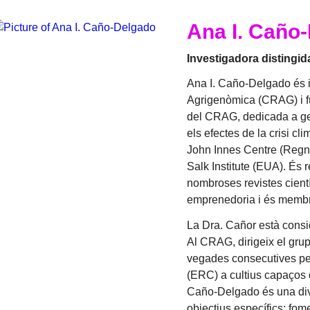
Ana I. Caño
Investigadora distingi
Ana I. Caño-Delgado és i
Agrigenòmica (CRAG) i 
del CRAG, dedicada a gen
els efectes de la crisi cl
John Innes Centre (Regne
Salk Institute (EUA). És
nombroses revistes cientí
emprenedoria i és membr
La Dra. Cañor està consi
Al CRAG, dirigeix el gru
vegades consecutives per
(ERC) a cultius capaços 
Caño-Delgado és una div
objectius específics: fome