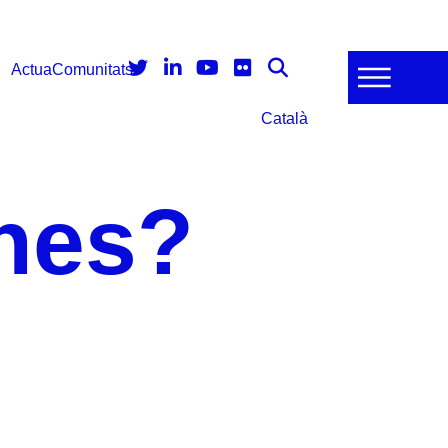
Actua
Comunitats
Català
nes?