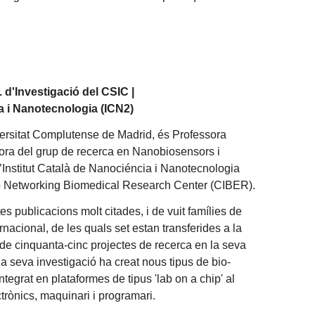
. d'Investigació del CSIC |
ia i Nanotecnologia (ICN2)
versitat Complutense de Madrid, és Professora
ctora del grup de recerca en Nanobiosensors i
l’Institut Català de Nanociéncia i Nanotecnologia
up Networking Biomedical Research Center (CIBER).
 publicacions molt citades, i de vuit famílies de
rnacional, de les quals set estan transferides a la
 de cinquanta-cinc projectes de recerca en la seva
la seva investigació ha creat nous tipus de bio-
ntegrat en plataformes de tipus 'lab on a chip' al
trònics, maquinari i programari.