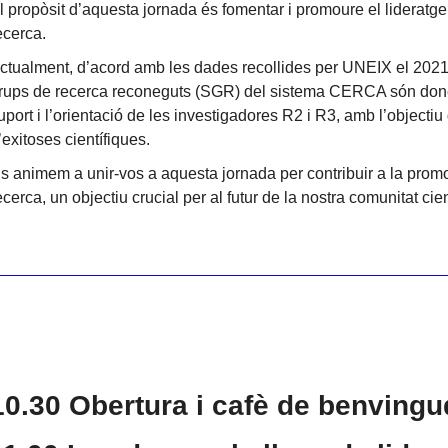
l propòsit d’aquesta jornada és fomentar i promoure el lideratg
ecerca.
ctualment, d’acord amb les dades recollides per UNEIX el 2021
rups de recerca reconeguts (SGR) del sistema CERCA són dones.
uport i l’orientació de les investigadores R2 i R3, amb l’objecti
’exitoses científiques.
s animem a unir-vos a aquesta jornada per contribuir a la promoc
ecerca, un objectiu crucial per al futur de la nostra comunitat cien
10.30
Obertura i cafè de benving