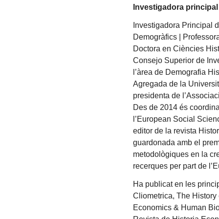
Investigadora principa
Investigadora Principal 
Demogràfics | Professora
Doctora en Ciències Histò
Consejo Superior de Inve
l’àrea de Demografia His
Agregada de la Universit
presidenta de l’Associac
Des de 2014 és coordina
l’European Social Scien
editor de la revista Hist
guardonada amb el premi
metodològiques en la crea
recerques per part de l’
Ha publicat en les princi
Cliometrica, The History 
Economics & Human Biol