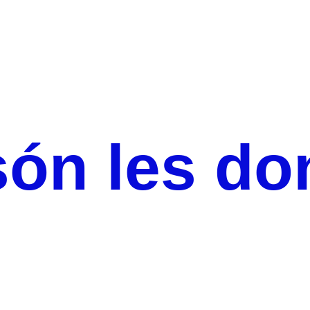
On són les dones?
són les do