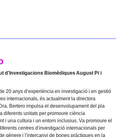
o
itut d'Investigacions Biomèdiques August Pi i
e 20 anys d’experiència en investigació i en gestió
res internacionals, és actualment la directora
 Dra. Bertero impulsa el desenvolupament del pla
ina diferents unitats per promoure ciència
ent i una cultura i un entorn inclusius. Va promoure el
erents centres d'investigació internacionals per
de gènere i l'intercanvi de bones pràctiques en la