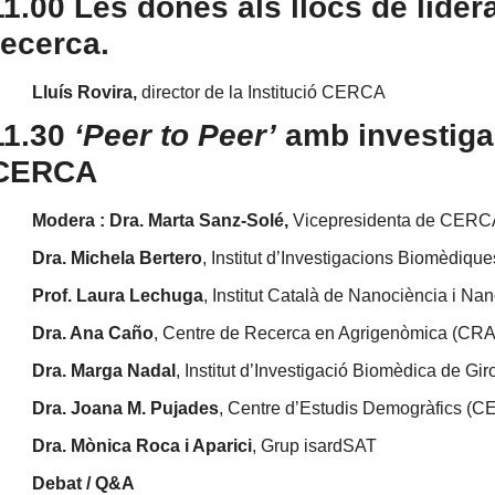
11.00
Les dones als llocs de lidera
recerca.
Lluís Rovira,
director de la Institució CERCA
11.30
‘Peer to Peer’
amb investiga
CERCA
Modera : Dra. Marta Sanz-Solé,
Vicepresidenta de CERC
Dra. Michela Bertero
, Institut d’Investigacions Biomèdiqu
Prof. Laura Lechuga
, Institut Català de Nanociència i Na
Dra. Ana Caño
, Centre de Recerca en Agrigenòmica (CR
Dra. Marga Nadal
, Institut d’Investigació Biomèdica de Gir
Dra. Joana M. Pujades
, Centre d’Estudis Demogràfics (C
Dra. Mònica Roca i Aparici
, Grup isardSAT
Debat / Q&A