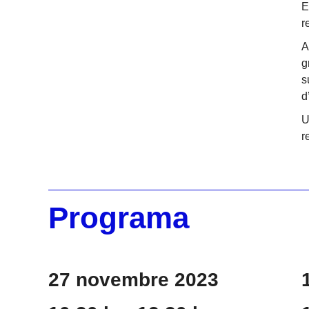
E
r
A
g
s
d
U
r
Programa
27 novembre 2023