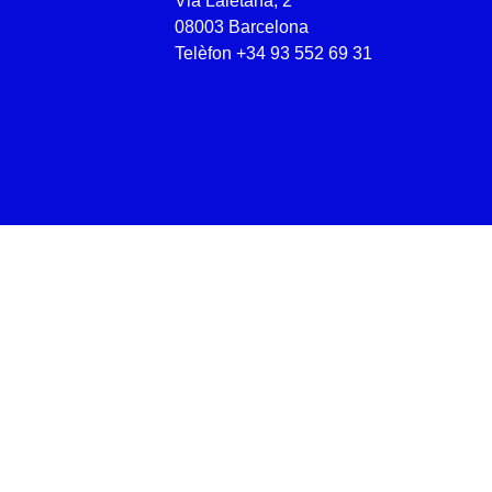
Via Laietana, 2
08003 Barcelona
Telèfon
+34 93 552 69 31