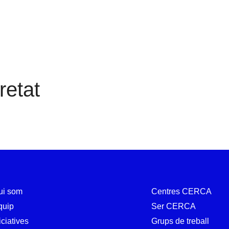
Seguretat
retat
ui som
Centres CERCA
quip
Ser CERCA
iciatives
Grups de treball