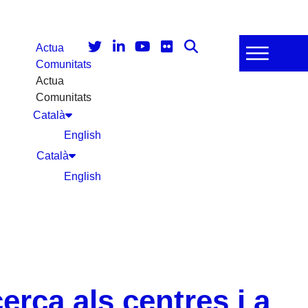
Actua
Comunitats
Actua
Comunitats
Català
English
Català
English
erca als centres i a