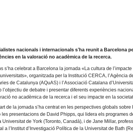
alistes nacionals i internacionals s’ha reunit a Barcelona p
ències en la valoració no acadèmica de la recerca.
s s’ha celebrat a Barcelona la jornada «La cultura de l’impacte 
 universitats», organitzada per la Institució CERCA, l’Agència d
àries de Catalunya (AQuAS) i l’Associació Catalana d’Universit
l’objectiu de debatre i presentar diferents experiències naciona
oració no acadèmica de la recerca i el seu impacte en la societat
art de la jornada s’ha centrat en les perspectives globals sobre 
 les presentacions de David Phipps, qui lidera els programes de
a Universitat de York (Toronto, Canadà), i de Jane Millar, profes
al a l’Institut d’Investigació Política de la Universitat de Bath (