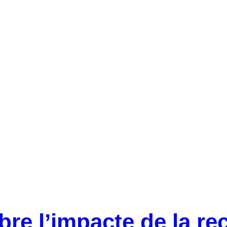
Èxit de la jornada sobre l’impacte de la recerca als
centres i a les universitats
bre l’impacte de la rec