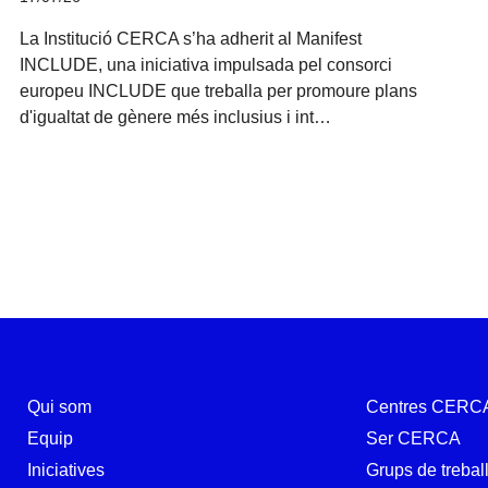
La Institució CERCA s’ha adherit al Manifest
INCLUDE, una iniciativa impulsada pel consorci
europeu INCLUDE que treballa per promoure plans
d'igualtat de gènere més inclusius i int…
Qui som
Centres CERC
Equip
Ser CERCA
Iniciatives
Grups de trebal