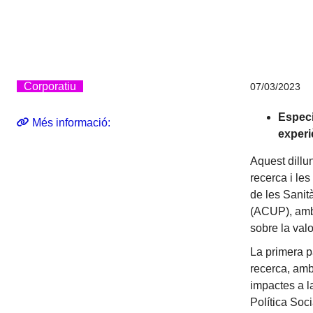
Corporatiu
07/03/2023
Especi
Més informació:
experi
Aquest dillun
recerca i les
de les Sanit
(ACUP), amb 
sobre la val
La primera p
recerca, amb
impactes a l
Política Soci