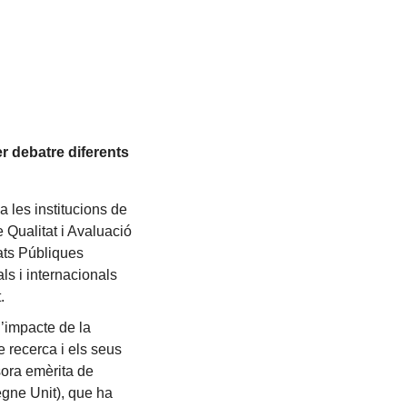
er debatre diferents
a les institucions de
e Qualitat i Avaluació
ats Públiques
ls i internacionals
.
l’impacte de la
 recerca i els seus
sora emèrita de
Regne Unit), que ha