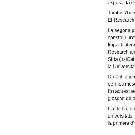
exposat la s
També s’han 
El Research 
La segona pa
construir un
Impact Litera
Research and
Sida (IrsiCa
la Universit
Durant la jo
permeti mesur
En aquest se
glossari de 
L’acte ha re
universitats,
la primera d