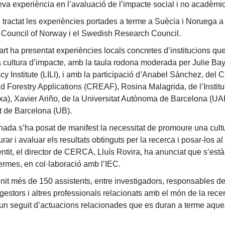
eva experiència en l’avaluació de l’impacte social i no acadèmic
tractat les experiències portades a terme a Suècia i Noruega a 
Council of Norway i el Swedish Research Council.
rt ha presentat experiències locals concretes d’institucions que
a cultura d’impacte, amb la taula rodona moderada per Julie Bay
cy Institute (LILI), i amb la participació d’Anabel Sánchez, del C
 Forestry Applications (CREAF), Rosina Malagrida, de l’Institu
ixa), Xavier Ariño, de la Universitat Autònoma de Barcelona (UA
at de Barcelona (UB).
rnada s’ha posat de manifest la necessitat de promoure una cul
ar i avaluar els resultats obtinguts per la recerca i posar-los al 
ntit, el director de CERCA, Lluís Rovira, ha anunciat que s’està
termes, en col·laboració amb l’IEC.
unit més de 150 assistents, entre investigadors, responsables de
 gestors i altres professionals relacionats amb el món de la recer
’un seguit d’actuacions relacionades que es duran a terme aque