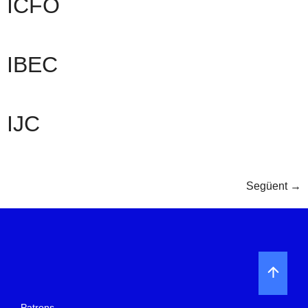
ICFO
IBEC
IJC
Següent
→
Patrons