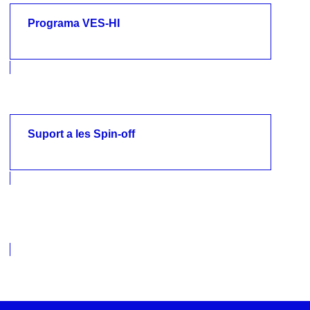
Programa VES-HI
Programa VES-HI
Suport a les Spin-off
Suport a les Spin-off