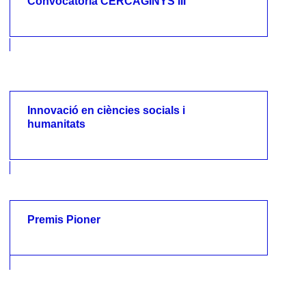
Convocatòria CERCAGINYS III
Convocatòria CERCAGINYS III
Innovació en ciències socials i
humanitats
Innovació en ciències socials i
humanitats
Premis Pioner
Premis Pioner